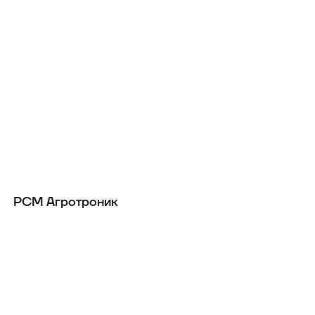
РСМ Агротроник