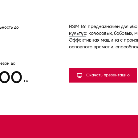
RSM 161 предназначен для уб
ьность до
культур
: колосовых, бобовых,
Эффективная машина с произв
основного времени, способная
сезон до
000
Скачать презентацию
га