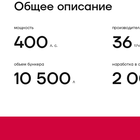
Общее описание
мощность
производител
400
36
л. с.
т/ч
объем бункера
наработка в 
10 500
2 
л