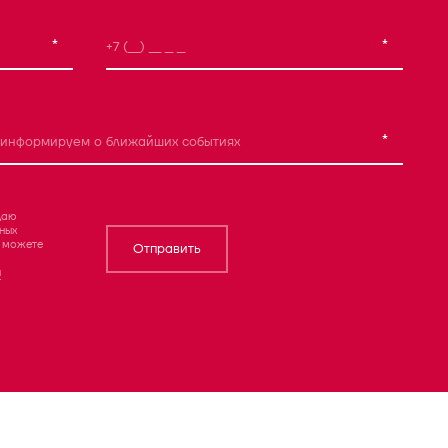
*
*
*
даю
ных
ы можете
Отправить
й