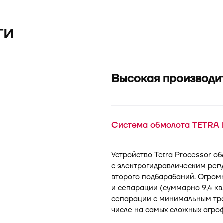
ти
Высокая производи
Cистема обмолота TETRA P
Устройство Tetra Processor об
с электрогидравлическим регу
второго подбарабаний. Огромн
и сепарации (суммарно 9,4 кв
сепарации с минимальным тра
числе на самых сложных агроф