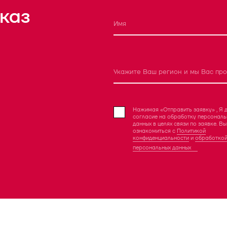
каз
Нажимая «Отправить заявку» , Я 
согласие на обработку персональ
данных в целях связи по заявке. В
ознакомиться с
Политикой
конфиденциальности
и
обработко
персональных данных