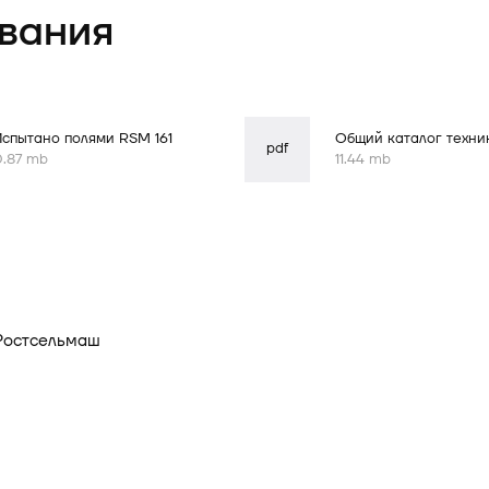
вания
Испытано полями RSM 161
Общий каталог техни
pdf
0.87 mb
11.44 mb
Ростсельмаш